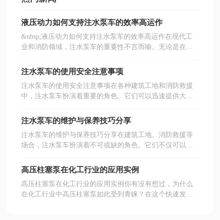
液压动力如何支持注水泵车的效率高运作
&nbsp;液压动力如何支持注水泵车的效率高运作在现代工
业和消防领域，注水泵车的重要性不言而喻。无论是在建
筑工地还是紧急救援现场，注水泵车都扮演着不可或缺的
角色。而推动这一神奇机器效率高运作的，便是液压动力
注水泵车的使用安全注意事项
系统。今天，我们就来深入探讨液压动力如何支持注水泵
注水泵车的使用安全注意事项在各种建筑工地和消防救援
车的效率高运作。&nbsp;什么是注水泵车？首先，让我们
中，注水泵车扮演着重要的角色。它们可以迅速提供大量
简单了解一下什么是注水泵车。注水泵车是一种专门设计
水源，助力施工和灭火工作。然而，操作注水泵车并非易
的车辆，通常配备有效率高的水泵和液压系统，能够快速
事，安全使用须引起重视。今天，我们就来聊聊注水泵车
提供大量水源。它们一般用于消防、施工和其他急需大量
注水泵车的维护与保养技巧分享
的使用安全注意事项，让你在使用时更加放心。1. 熟悉操
水的场合。想象一下，在火灾现场，注水泵车就像是一位
注水泵车的维护与保养技巧分享在建筑工地、消防救援等
作手册首先，操作人员必须仔细阅读注水泵车的操作手
英勇的骑士，驾驶着它的战马，迅速冲向火灾地点，洒下
场合，注水泵车扮演着不可或缺的角色。它们不仅可以有
册。这个手册就像是你与这台机器之间的桥梁，里面包含
甘霖，拯救生命。&nbsp;液压动力的基本原理那么，液压
效地输送水源，还能在关键时刻为我们的安全保驾护航。
了许多重要的信息，比如操作步骤、注意事项和维护建
动力究竟是什么呢？简单来说，液压动力是利用液体压力
但是，大家是否知道如何正确地维护和保养注水泵车呢？
议。想象一下，如果没有手册，你就像在没有地图的情况
高压柱塞泵在化工行业的应用实例
来做功的技术。它的基本原理是通过液体在封闭的管道中
今天，我们就来聊聊这些小技巧，让你的注水泵车在关键
下进行探险，难免会迷路并导致意外发生。2. 定期检查设
流动，传递力量和能量。你可以把它想象成是一个强壮的
高压柱塞泵在化工行业的应用实例你有没有想过，为什么
时刻发挥较好性能。为什么要重视注水泵车的维护首先，
备在每次使用注水泵车之前，务必进行设备检查。这包括
朋友，虽然他本身不一定很大，但一
在化工行业中高压柱塞泵如此受到青睐？在这个快速发展
为什么我们要重视注水泵车的维护呢？想象一下，你在一
检查油量、水管、滤网等是否正常。就像驾驶汽车前要检
的领域，效率与准确度是不可或缺的，而高压柱塞泵正是
个紧急情况下，注水泵车突然出现故障，那可是相当于失
查轮胎和油量一样，确保一切正常才能顺利上路。如果你
能够满足这些需求的“超级英雄”。它们不仅能处理高粘度
去了“火力支援”啊！定期的维护不仅可以延长设备的使用
发现设备有损坏或异常，有效之不能继续使用，避免酿成