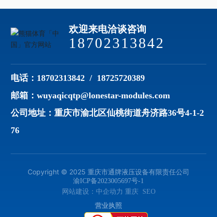
液体，还能在极端条件下保持稳定的性能。今天，我们就
寿命，还能确保其在需要时始终处于较好状态。定期检查
更大的问题。3. 操作人员的培训操作注水泵车的人必须经
来聊聊高压柱塞泵在化工行业的一些实际应用。高压柱塞
液体和油品注水泵车工作时，液体和油品的状态是非常关
过专业培训。只有具备相关知识和技能的人才能
泵的基本原理在深入具体应用之前，让我们先了解一下高
欢迎来电洽谈咨询
键的。你可以定期检查机油、冷却液和燃油。这些液体就
压柱塞泵的基本工作原理。高压柱塞泵利用柱塞在泵体内
像人体的血液，确保它们的充足和清洁，才能让“机器”顺
18702313842
的往复运动，产生压力并将液体推送到需要的地方。想象
畅运行。特别是在高温或低温天气下，更要注意这些液体
一下，柱塞就像一位力大无比的搬运工，不断将液体从一
的状态，必要时进行更换。保持清洁，防止腐蚀接下来，
个地方搬到另一个地方，效率极高。化工行业中的典型应
我们来聊聊清洁。保持注水泵车的外观和内部清洁，
用在化工行业中，高压柱塞泵的应用几乎无处不在。比
电话：
18702313842
/
18725720389
如，在某些特殊的化学反应过程中，需要将反应物以一定
邮箱：
wuyaqicqtp@lonestar-modules.com
的压力和速度输送到反应器中，这时高压柱塞泵就派上了
用场。它能够在高压力下，稳定地输送反应物，从而保证
公司地址：重庆市渝北区仙桃街道舟济路36号4-1-2
反应的顺利进行。1. 液体化肥生产液体化肥的生产过
76
Copyright ©️ 2025 重庆市通牌液压设备有限责任公司
渝ICP备2023005697号-1
网站建设：
中企动力
重庆
SEO
营业执照