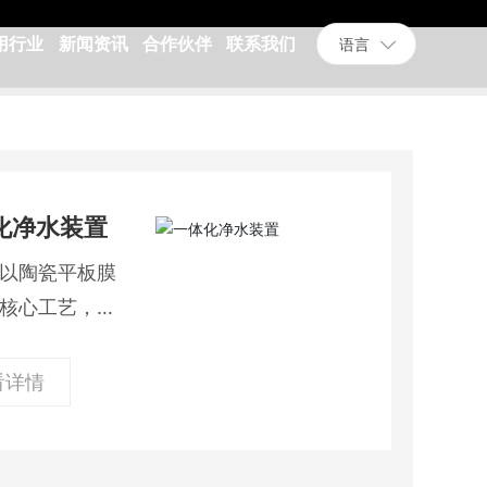
用行业
新闻资讯
合作伙伴
联系我们
语言
化净水装置
以陶瓷平板膜
核心工艺，将
凝、沉淀、砂
客
毒等工艺整合
看详情
服
化单元，不仅
热
线:
去除水源中的
1
w
、氨氮、悬浮
8