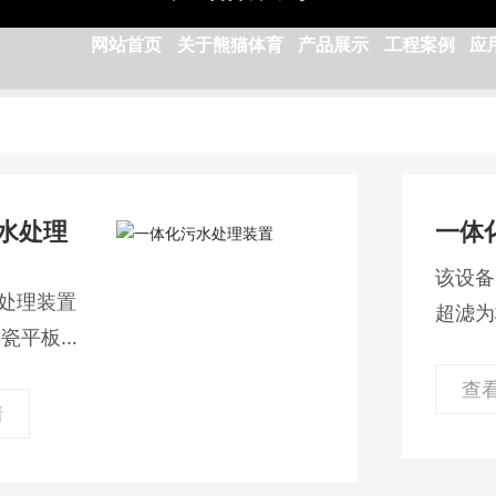
P
R
O
D
U
C
T
S
网站首页
关于熊猫体育
产品展示
工程案例
应
水处理
一体
该设备
处理装置
超滤为
陶瓷平板膜
传统絮
，分预处
滤、消
查
R生化池、
情
到一体
水池设备
能有效
有机物