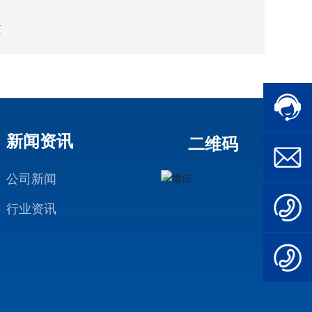
u
7
两虫”、致病微
y
0
页
a
2
细菌等，同时
qi
3
c
高效去除水中
1
q
3
痕量污染物如
t
8
p
（EDCs ) .
4
@
2
生素（PPCPs
lo
服
新闻资讯
1
二维码
n
务
留农药等，去除
8
e
时
7
st
%以上，提供更
间:
公司新闻
0
ar
1
9:
2
、健康、高质
-
8
0
行业资讯
3
m
7
用水。
0
1
o
2
-
3
d
5
1
8
ul
7
8:
4
e
2
0
2
s.
0
0
c
3
o