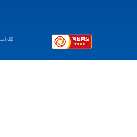
8
m
9
营业执照