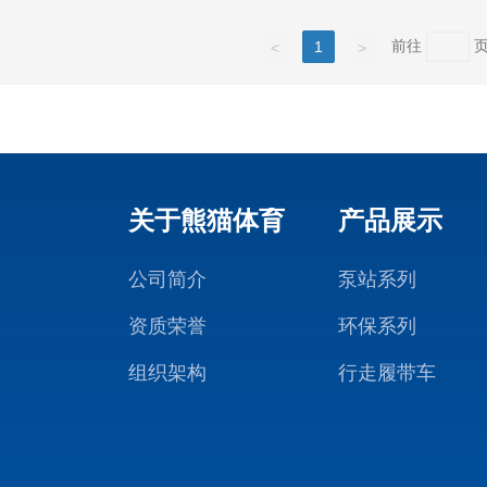
物、“
前往
1
<
>
生物、
还能够
的新兴
环境激素
残留抗
关于熊猫体育
产品展示
)、残
率99
公司简介
泵站系列
加安全
资质荣誉
环保系列
量的饮
组织架构
行走履带车