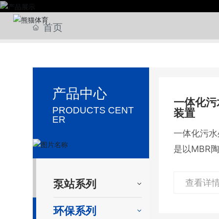
首页
产品中心
一体化污
PRODUCTS CENT
装置
ER
一体化污水
是以MBR
为核心工艺
理池、MB
泵站系列
查看详
污泥池、清
环保系列
间；