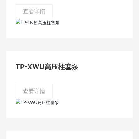
查看详情
TP-XWU高压柱塞泵
查看详情